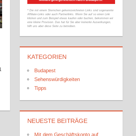
* Die mit einem Sternchen gekennzeichneten Links sind sogenannte
Affiliate-Links oder auch Partnerlinks. Wenn Sie auf so einen Link
klicken und zum Beispiel etwas kaufen oder buchen, bekommen wir
eine kleine Provision. Das hat für Sie aber keinerlei Auswirkungen,
hilft uns aber diese Seite zu betreiben.
KATEGORIEN
1
Budapest
Sehenswürdigkeiten
Tipps
NEUESTE BEITRÄGE
Mit dem Geschäftskonto auf