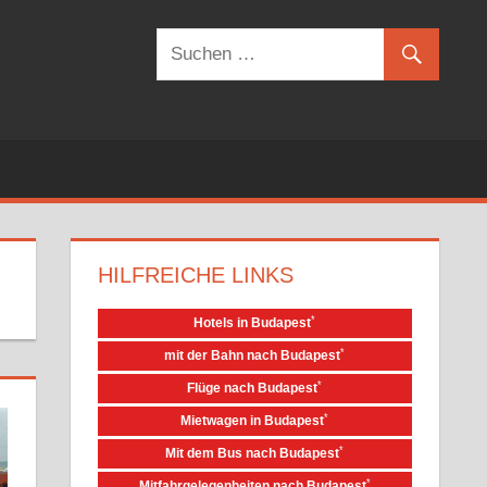
HILFREICHE LINKS
*
Hotels in Budapest
*
mit der Bahn nach Budapest
*
Flüge nach Budapest
*
Mietwagen in Budapest
*
Mit dem Bus nach Budapest
*
Mitfahrgelegenheiten nach Budapest