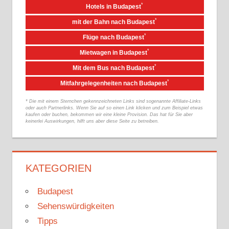
*
Hotels in Budapest
*
mit der Bahn nach Budapest
*
Flüge nach Budapest
*
Mietwagen in Budapest
*
Mit dem Bus nach Budapest
*
Mitfahrgelegenheiten nach Budapest
* Die mit einem Sternchen gekennzeichneten Links sind sogenannte Affiliate-Links
oder auch Partnerlinks. Wenn Sie auf so einen Link klicken und zum Beispiel etwas
kaufen oder buchen, bekommen wir eine kleine Provision. Das hat für Sie aber
keinerlei Auswirkungen, hilft uns aber diese Seite zu betreiben.
KATEGORIEN
Budapest
Sehenswürdigkeiten
Tipps