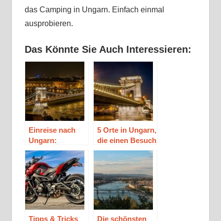
das Camping in Ungarn. Einfach einmal
ausprobieren.
Das Könnte Sie Auch Interessieren:
Einreise nach
5 Orte in Ungarn,
Ungarn:
die einen Besuch
Erfahren Sie
wert sind
alles, was Sie
wissen müssen
Tipps & Tricks
Die schönsten