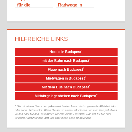
für die
Radwege in
Motorradtour in
Ungarn
Ungarn
HILFREICHE LINKS
*
Hotels in Budapest
*
mit der Bahn nach Budapest
*
Flüge nach Budapest
*
Mietwagen in Budapest
*
Mit dem Bus nach Budapest
*
Mitfahrgelegenheiten nach Budapest
* Die mit einem Sternchen gekennzeichneten Links sind sogenannte Affiliate-Links
oder auch Partnerlinks. Wenn Sie auf so einen Link klicken und zum Beispiel etwas
kaufen oder buchen, bekommen wir eine kleine Provision. Das hat für Sie aber
keinerlei Auswirkungen, hilft uns aber diese Seite zu betreiben.