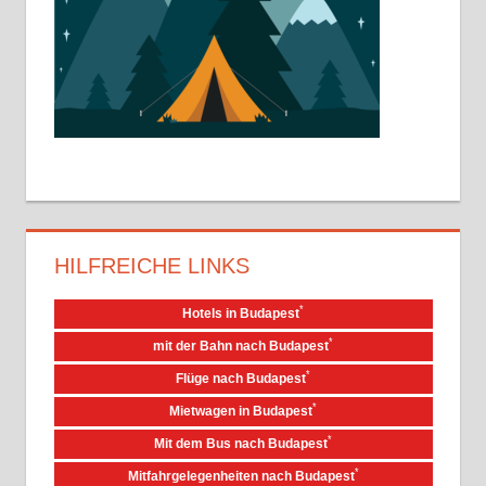
Sehenswürdigkeiten
√
Tipps
√
Erfahrungen
HILFREICHE LINKS
*
Hotels in Budapest
*
mit der Bahn nach Budapest
*
Flüge nach Budapest
*
Mietwagen in Budapest
*
Mit dem Bus nach Budapest
*
Mitfahrgelegenheiten nach Budapest