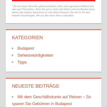
* Die mit einem Sternchen gekennzeichneten Links sind sogenannte Affiliate-Links
oder auch Partnerlinks. Wenn Sie auf so einen Link klicken und zum Beispiel etwas
kaufen oder buchen, bekommen wir eine kleine Provision. Das hat für Sie aber
keinerlei Auswirkungen, hilft uns aber diese Seite zu betreiben.
KATEGORIEN
Budapest
Sehenswürdigkeiten
Tipps
NEUESTE BEITRÄGE
Mit dem Geschäftskonto auf Reisen – So
sparen Sie Gebühren in Budapest