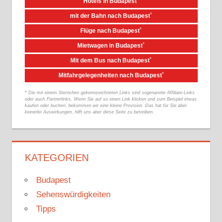
Hotels in Budapest
*
mit der Bahn nach Budapest
*
Flüge nach Budapest
*
Mietwagen in Budapest
*
Mit dem Bus nach Budapest
*
Mitfahrgelegenheiten nach Budapest
* Die mit einem Sternchen gekennzeichneten Links sind sogenannte Affiliate-Links
oder auch Partnerlinks. Wenn Sie auf so einen Link klicken und zum Beispiel etwas
kaufen oder buchen, bekommen wir eine kleine Provision. Das hat für Sie aber
keinerlei Auswirkungen, hilft uns aber diese Seite zu betreiben.
KATEGORIEN
Budapest
Sehenswürdigkeiten
Tipps