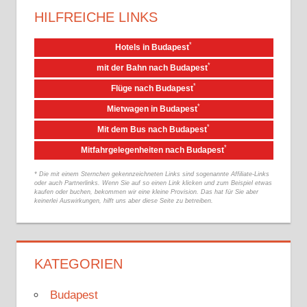
HILFREICHE LINKS
*
Hotels in Budapest
*
mit der Bahn nach Budapest
*
Flüge nach Budapest
*
Mietwagen in Budapest
*
Mit dem Bus nach Budapest
*
Mitfahrgelegenheiten nach Budapest
* Die mit einem Sternchen gekennzeichneten Links sind sogenannte Affiliate-Links
oder auch Partnerlinks. Wenn Sie auf so einen Link klicken und zum Beispiel etwas
kaufen oder buchen, bekommen wir eine kleine Provision. Das hat für Sie aber
keinerlei Auswirkungen, hilft uns aber diese Seite zu betreiben.
KATEGORIEN
Budapest