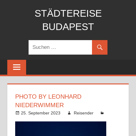
Zum
STÄDTEREISE
Inhalt
springen
BUDAPEST
Machen
Sie
eine
Städtereise
nach
MENU
Budapest
HIER
finden
PHOTO BY LEONHARD
Sie
NIEDERWIMMER
√
25. September 2023
Reisender
günstige
Flüge
√