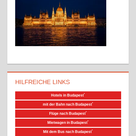
Sehenswürdigkeiten
√
Tipps
√
Erfahrungen
HILFREICHE LINKS
*
Hotels in Budapest
*
mit der Bahn nach Budapest
*
Flüge nach Budapest
*
Mietwagen in Budapest
*
Mit dem Bus nach Budapest