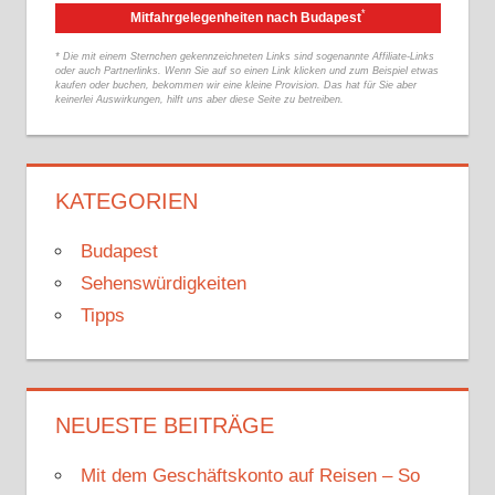
*
Mitfahrgelegenheiten nach Budapest
* Die mit einem Sternchen gekennzeichneten Links sind sogenannte Affiliate-Links
oder auch Partnerlinks. Wenn Sie auf so einen Link klicken und zum Beispiel etwas
kaufen oder buchen, bekommen wir eine kleine Provision. Das hat für Sie aber
keinerlei Auswirkungen, hilft uns aber diese Seite zu betreiben.
KATEGORIEN
Budapest
Sehenswürdigkeiten
Tipps
NEUESTE BEITRÄGE
Mit dem Geschäftskonto auf Reisen – So