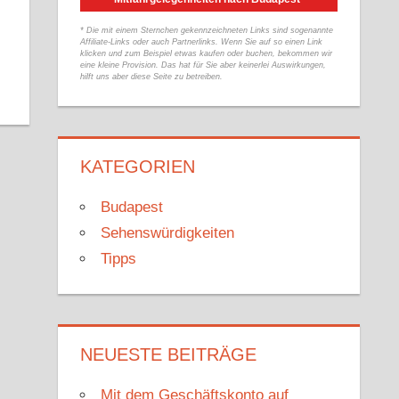
* Die mit einem Sternchen gekennzeichneten Links sind sogenannte
Affiliate-Links oder auch Partnerlinks. Wenn Sie auf so einen Link
klicken und zum Beispiel etwas kaufen oder buchen, bekommen wir
eine kleine Provision. Das hat für Sie aber keinerlei Auswirkungen,
hilft uns aber diese Seite zu betreiben.
KATEGORIEN
Budapest
Sehenswürdigkeiten
Tipps
NEUESTE BEITRÄGE
Mit dem Geschäftskonto auf