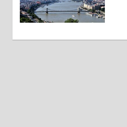
√
Tipps
√
Erfahrungen