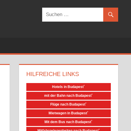
HILFREICHE LINKS
*
Hotels in Budapest
*
mit der Bahn nach Budapest
*
Flüge nach Budapest
*
Mietwagen in Budapest
*
Mit dem Bus nach Budapest
*
Mitfahrgelegenheiten nach Budapest