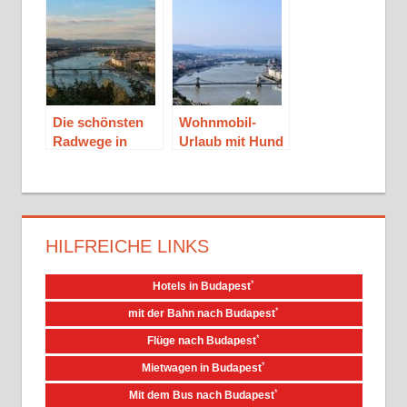
Ungarn
Die schönsten
Wohnmobil-
Radwege in
Urlaub mit Hund
Ungarn
in Ungarn
HILFREICHE LINKS
*
Hotels in Budapest
*
mit der Bahn nach Budapest
*
Flüge nach Budapest
*
Mietwagen in Budapest
*
Mit dem Bus nach Budapest