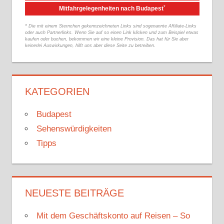
*
Mitfahrgelegenheiten nach Budapest
* Die mit einem Sternchen gekennzeichneten Links sind sogenannte Affiliate-Links
oder auch Partnerlinks. Wenn Sie auf so einen Link klicken und zum Beispiel etwas
kaufen oder buchen, bekommen wir eine kleine Provision. Das hat für Sie aber
keinerlei Auswirkungen, hilft uns aber diese Seite zu betreiben.
KATEGORIEN
Budapest
Sehenswürdigkeiten
Tipps
NEUESTE BEITRÄGE
Mit dem Geschäftskonto auf Reisen – So