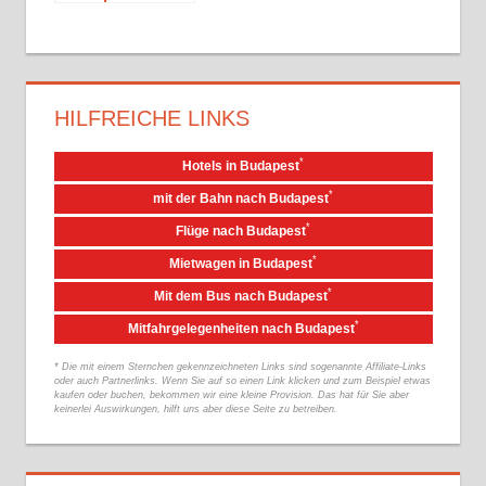
HILFREICHE LINKS
*
Hotels in Budapest
*
mit der Bahn nach Budapest
*
Flüge nach Budapest
*
Mietwagen in Budapest
*
Mit dem Bus nach Budapest
*
Mitfahrgelegenheiten nach Budapest
* Die mit einem Sternchen gekennzeichneten Links sind sogenannte Affiliate-Links
oder auch Partnerlinks. Wenn Sie auf so einen Link klicken und zum Beispiel etwas
kaufen oder buchen, bekommen wir eine kleine Provision. Das hat für Sie aber
keinerlei Auswirkungen, hilft uns aber diese Seite zu betreiben.